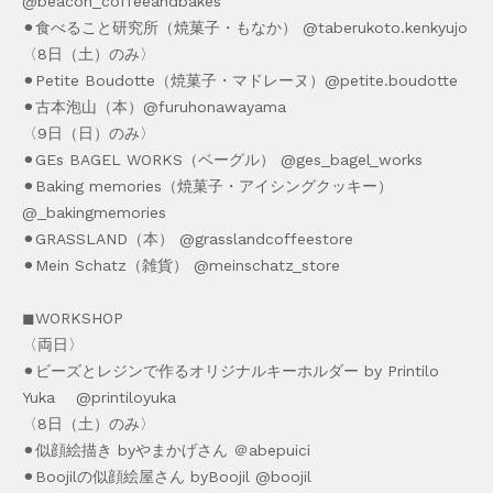
@beacon_coffeeandbakes
⚫︎食べること研究所（焼菓子・もなか） @taberukoto.kenkyujo
〈8日（土）のみ〉
⚫︎Petite Boudotte（焼菓子・マドレーヌ）@petite.boudotte
⚫︎古本泡山（本）@furuhonawayama
〈9日（日）のみ〉
⚫︎GEs BAGEL WORKS（ベーグル） @ges_bagel_works
⚫︎Baking memories（焼菓子・アイシングクッキー）
@_bakingmemories
⚫︎GRASSLAND（本） @grasslandcoffeestore
⚫︎Mein Schatz（雑貨） @meinschatz_store
◼︎WORKSHOP
〈両日〉
⚫︎ビーズとレジンで作るオリジナルキーホルダー by Printilo
Yuka @printiloyuka
〈8日（土）のみ〉
⚫︎似顔絵描き byやまかげさん ＠abepuici
⚫︎Boojilの似顔絵屋さん byBoojil @boojil