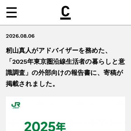
2026.08.06
NEWS
籾山真人がアドバイザーを務めた、
ABOUT
「2025年東京圏沿線生活者の暮らしと意
WORKS
識調査」の外部向けの報告書に、寄稿が
MEDIA
掲載されました。
nishiogi［b］
CONTACT