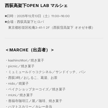
西荻高架下OPEN LAB マルシェ
■日時：2025年12月13日（土）11:00~16:00
■会場：西荻高架下ヒロバ
東京都杉並区松庵3-41-1 2F（西荻窪高架下 オオゼキ横）
＜MARCHE（出店者）＞
・kashinoMori／焼き菓子
・picnic／焼き菓子
・ミュミュールドゥコクシネル／サンドイッチ、パン
・西荻3時／おしるこ、葛湯、お茶
・nido／焼菓子
・ベイクショップターコイズ／焼き菓子
・mUni／焼き菓子
・善福寺珈琲江ノ屋／珈琲、焼き菓子
・ハマトスカリー／カレー弁当