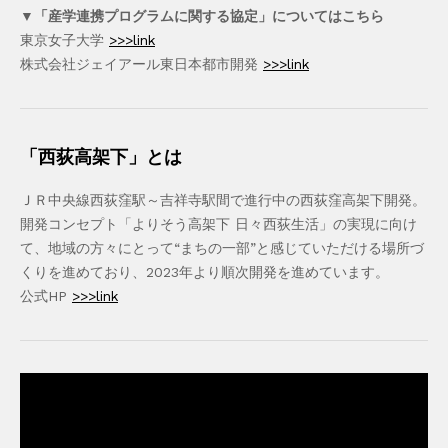
▼「産学連携プログラムに関する協定」についてはこちら
東京女子大学
>>>link
株式会社ジェイアール東日本都市開発
>>>link
「西荻高架下」とは
ＪＲ中央線西荻窪駅～吉祥寺駅間で進行中の西荻窪高架下開発。
開発コンセプト「よりそう高架下 日々西荻生活」の実現に向け
て、地域の方々にとって“まちの一部”と感じていただける場所づ
くりを進めており、2023年より順次開発を進めています。
公式HP
>>>link