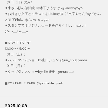
〈9日（日）のみ〉
⚫︎小さい額の似顔絵 by木下ようすけ @kinoyoyoyo
⚫︎お好きな文字とイラストをFlukeが描く”文字やさん”byてがみ
と文字Fluke @fluke_otegami
⚫︎スタンプでオリジナルカードを作ろう！by matsuri
@ma__tsu__ri
◼︎STAGE EVENT
13:00〜/15:00〜
〈8日（土）〉
⚫︎パントマイムショーby山口ジュン @jun_chiguyama
〈9日（日）〉
⚫︎タップダンスショーby村田正樹 @muratap
◼︎PORTABLE PARK @portable_park
2025.10.08