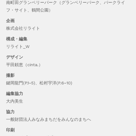
南町田グランベリーパーク（グランベリーパーク、パークライ
フ・サイト、鶴間公園）
企画
株式会社リライト
構成・編集
リライト_W
デザイン
平田頼恵（cinta.）
撮影
鍵岡龍門(P.1~5)、松村宇洋(P.6~10)
編集協力
大内美生
協力
一般財団法人みなみまちだをみんなのまちへ
印刷