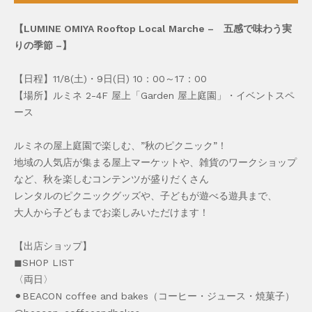
【LUMINE OMIYA Rooftop Local Marche – 五感で味わう実
りの季節 –】
【日程】11/8(土)・9日(日) 10：00～17：00
【場所】ルミネ 2-4F 屋上「Garden 屋上庭園」・イベントスペ
ース
ルミネの屋上庭園で楽しむ、”秋のピクニック”！
地域の人気店が集まる屋上マーケットや、雑貨のワークショップ
など、秋を楽しむコンテンツが盛りだくさん
レンタルのピクニックグッズや、子どもが遊べる遊具まで、
大人から子どもまでお楽しみいただけます！
【出店ショップ】
◼︎SHOP LIST
〈両日〉
⚫︎BEACON coffee and bakes（コーヒー・ジュース・焼菓子）