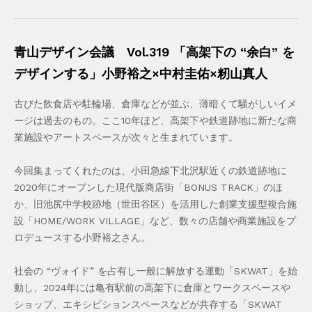
青山デザイン会議 Vol.319 「高架下の “余白” を
デザインする」小野裕之×中村圭佑×籾山真人
古びた飲食店や駐輪場、倉庫などが並ぶ、薄暗くて騒がしいイメ
ージは過去のもの。ここ10年ほど、高架下や鉄道跡地に新たな商
業施設やアートスペースが次々と生まれています。
今回集まってくれたのは、小田急線下北沢駅近くの鉄道跡地に
2020年にオープンした現代版商店街「BONUS TRACK」のほ
か、旧池尻中学校跡地（世田谷区）を活用した創業支援型複合施
設「HOME/WORK VILLAGE」など、数々の店舗や商業施設をプ
ロデュースする小野裕之さん。
社会の “ヴォイド” を占有し一般に解放する運動「SKWAT」を始
動し、2024年には亀有駅前の高架下に倉庫とワークスペースや
ショップ、エキシビションスペースなどが共存する「SKWAT