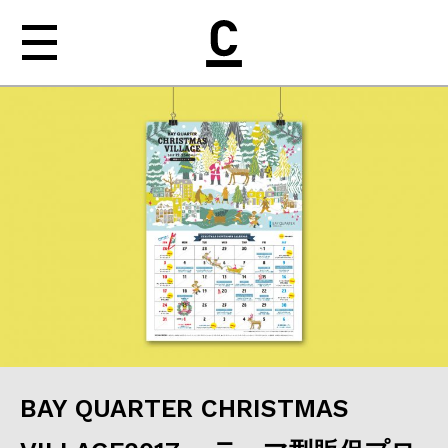
NEWS
ABOUT
WORKS
MEDIA
nishiogi［b］
CONTACT
BAY QUARTER CHRISTMAS