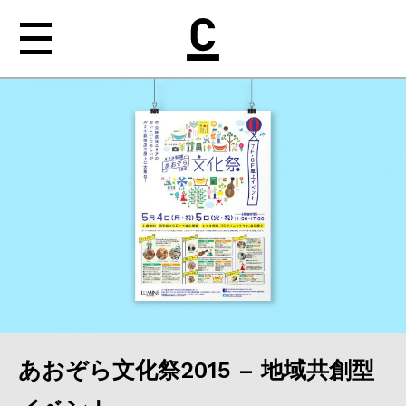
NEWS
ABOUT
WORKS
MEDIA
nishiogi［b］
CONTACT
あおぞら文化祭2015 – 地域共創型