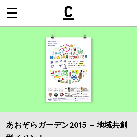
NEWS
ABOUT
WORKS
MEDIA
nishiogi［b］
CONTACT
あおぞらガーデン2015 – 地域共創