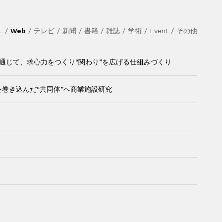
L
/
Web
/
テレビ
/
新聞
/
書籍
/
雑誌
/
学術
/
Event
/
その他
を通じて、求心力をつくり“関わり”を広げる仕組みづくり
を巻き込んだ“共同体”へ商業施設研究