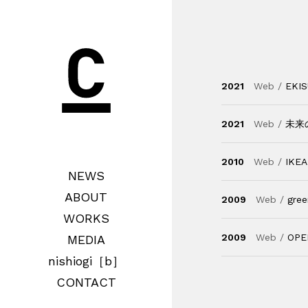
2021
Web /
EKI
2021
Web /
未来
2010
Web /
IKE
NEWS
ABOUT
2009
Web /
gree
WORKS
2009
Web /
OPE
MEDIA
nishiogi［b］
CONTACT