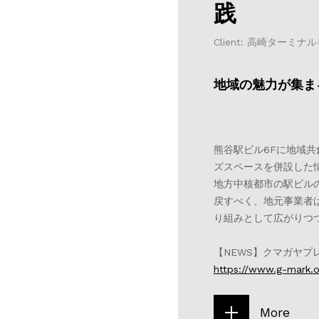
践
Client: 高崎ターミ
地域の魅力が集ま
熊谷駅ビル6Fに地域共
ズスペースを併設した
地方中核都市の駅ビル
戻すべく、地元事業者はじ
り組みとして広がりつ
【NEWS】クマガヤプ
https://www.g-mark.