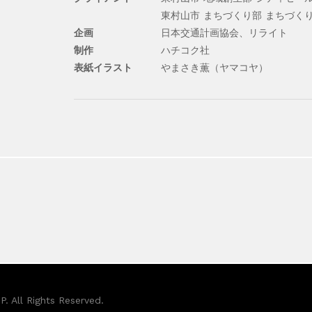
東村山市 まちづくり部 まちづく
企画
日本交通計画協会、リライト
制作
ハチコク社
表紙イラスト
やまさき薫（ヤマコヤ）
. All Rights Reserved.